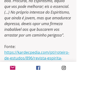
boa. Procurai, no Espiritismo, aquilo 
que vos pode melhorar; eis o essencial. 
(...) No próprio interesse do Espiritismo, 
que ainda é jovem, mas que amadurece 
depressa, deveis opor uma firmeza 
inabalável aos que buscarem vos 
arrastar por um caminho perigoso”.
Fonte: 
https://kardecpedia.com/pt/roteiro-
de-estudos/896/revista-espirita-
jornal-de-estudos-psicologicos-
1862/5162/fevereiro/resposta-a-
mensagem-de-ano-novo-dos-
espiritas-lioneses
Preparado por:
Izaias Lobo Lannes – 02/04/2019